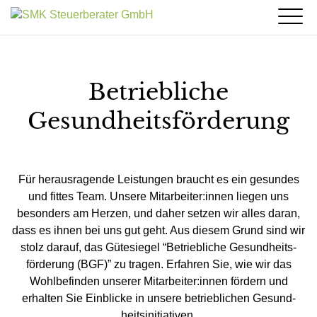
Kanzlei
Leistungen
Leitbild/Philosophie
News & Steuertipps
Steuerberatung
Team
Karriere
Betriebliche
Steuernews für Klienten
Buchhaltung
Service
Kanzlei Geschichte
Jobs bei SMK
Steuernews für Ärzte
Kontakt
Gesundheits­förderung
Personalverrechnung
Steuer-Tools
Kooperationspartner
Bewerbung
Klientenportal
Gastronews
Anfahrt
Jahresabschlüsse
Wichtige Links
Annuitäten-Rechner
SMK Benefits
Steuernews Landwirtschaft
Kontakt
Brutto-Netto-Rechner
Betriebliche Gesundheitsförderung
Steuer-Tools
Steuernews für Vermieter
Für heraus­ragende Leistungen braucht es ein gesundes
Archiv
und fittes Team. Unsere Mitarbeiter:innen liegen uns
Newsletter Anmeldung
besonders am Herzen, und daher setzen wir alles daran,
dass es ihnen bei uns gut geht. Aus diesem Grund sind wir
stolz darauf, das Gütesiegel “Betriebliche Gesund­heits­
förderung (BGF)” zu tragen. Erfahren Sie, wie wir das
Wohl­befinden unserer Mitarbeiter:innen fördern und
erhalten Sie Einblicke in unsere betrieblichen Gesund­
heits­initiativen.