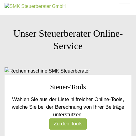
Kanzlei
Leistungen
Leitbild/Philosophie
News & Steuertipps
Unser Steuerberater Online-
Steuerberatung
Team
Karriere
Steuernews für Klienten
Buchhaltung
Service
Service
Kanzlei Geschichte
Jobs bei SMK
Steuernews für Ärzte
Kontakt
Personalverrechnung
Steuer-Tools
Kooperationspartner
Bewerbung
Klientenportal
Gastronews
Anfahrt
Jahresabschlüsse
Wichtige Links
Annuitäten-Rechner
SMK Benefits
Steuernews Landwirtschaft
Kontakt
Brutto-Netto-Rechner
Betriebliche Gesundheitsförderung
Steuer-Tools
Steuernews für Vermieter
Archiv
Steuer-Tools
Newsletter Anmeldung
Wählen Sie aus der Liste hilfreicher Online-Tools,
welche Sie bei der Berechnung von Ihrer Beiträge
unterstützen.
Zu den Tools