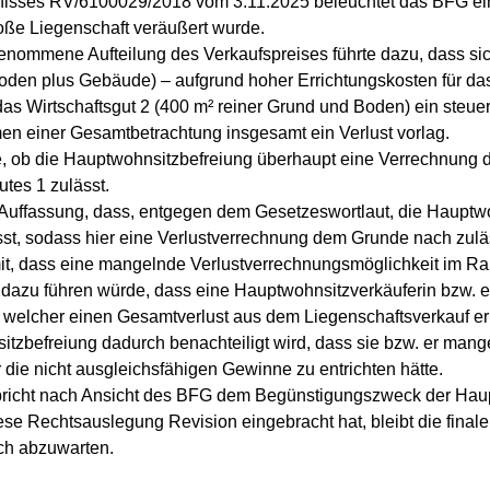
isses RV/6100029/2018 vom 3.11.2025 beleuchtet das BFG ein
oße Liegenschaft veräußert wurde.
nommene Aufteilung des Verkaufspreises führte dazu, dass sich
oden plus Gebäude) – aufgrund hoher Errichtungskosten für da
das Wirtschaftsgut 2 (400 m² reiner Grund und Boden) ein steuer
en einer Gesamtbetrachtung insgesamt ein Verlust vorlag.
age, ob die Hauptwohnsitzbefreiung überhaupt eine Verrechnung 
utes 1 zulässt.
ie Auffassung, dass, entgegen dem Gesetzeswortlaut, die Hauptw
st, sodass hier eine Verlustverrechnung dem Grunde nach zuläs
it, dass eine mangelnde Verlustverrechnungsmöglichkeit im R
dazu führen würde, dass eine Hauptwohnsitzverkäuferin bzw. e
 welcher einen Gesamtverlust aus dem Liegenschaftsverkauf erl
zbefreiung dadurch benachteiligt wird, dass sie bzw. er mang
die nicht ausgleichsfähigen Gewinne zu entrichten hätte.
pricht nach Ansicht des BFG dem Begünstigungszweck der Hau
e Rechtsauslegung Revision eingebracht hat, bleibt die finale
ch abzuwarten.