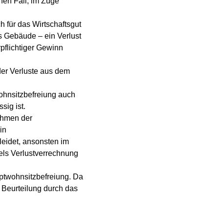
en Fall, im Zuge
 für das Wirtschaftsgut
s Gebäude – ein Verlust
pflichtiger Gewinn
der Verluste aus dem
ohnsitzbefreiung auch
sig ist.
ahmen der
in
eidet, ansonsten im
els Verlustverrechnung
ptwohnsitzbefreiung. Da
 Beurteilung durch das