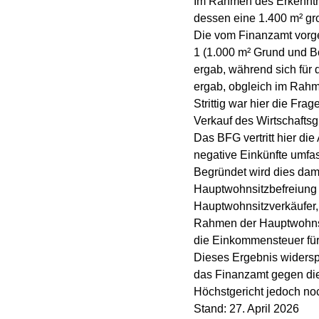
Im Rahmen des Erkenntn
dessen eine 1.400 m² gr
Die vom Finanzamt vorge
1 (1.000 m² Grund und B
ergab, während sich für 
ergab, obgleich im Rahm
Strittig war hier die Fr
Verkauf des Wirtschaftsg
Das BFG vertritt hier d
negative Einkünfte umfas
Begründet wird dies dam
Hauptwohnsitzbefreiung 
Hauptwohnsitzverkäufer,
Rahmen der Hauptwohnsit
die Einkommensteuer für 
Dieses Ergebnis widers
das Finanzamt gegen dies
Höchstgericht jedoch no
Stand: 27. April 2026