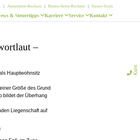
l
|
Annuitäten-Rechner
|
Brutto-Netto-Rechner
|
Steuer-Tools
ews & Steuertipps
Karriere
Service
Kontakt
ortlaut –
K
n
t
a
k
als Hauptwohnsitz

u einer Größe des Grund
o bildet der Überhang
nden Liegenschaft auf
)