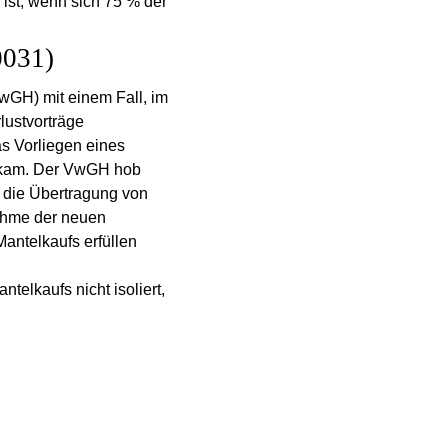
ist, wenn sich 75 % der
0031)
wGH) mit einem Fall, im
lustvorträge
s Vorliegen eines
% kam. Der VwGH hob
ch die Übertragung von
nahme der neuen
Mantelkaufs erfüllen
telkaufs nicht isoliert,