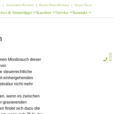
l
|
Annuitäten-Rechner
|
Brutto-Netto-Rechner
|
Steuer-Tools
ews & Steuertipps
Karriere
Service
Kontakt
n
K
n
t
a
k
einen Missbrauch dieser

vor.
e steuerrechtliche
amit einhergehenden
truktur nicht mehr
nen, wenn es zwischen
er gravierenden
en findet sich dazu die