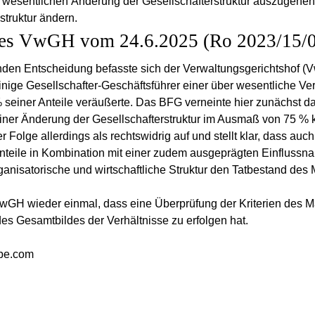
 wesentlichen Änderung der Gesellschafterstruktur auszugehen 
struktur ändern.
des VwGH vom 24.6.2025 (Ro 2023/15/
den Entscheidung befasste sich der Verwaltungsgerichtshof (V
ige Gesellschafter-Geschäftsführer einer über wesentliche Ver
einer Anteile veräußerte. Das BFG verneinte hier zunächst da
einer Änderung der Gesellschafterstruktur im Ausmaß von 75 
 Folge allerdings als rechtswidrig auf und stellt klar, dass au
 Anteile in Kombination mit einer zudem ausgeprägten Einfluss
rganisatorische und wirtschaftliche Struktur den Tatbestand des 
VwGH wieder einmal, dass eine Überprüfung der Kriterien des Man
des Gesamtbildes der Verhältnisse zu erfolgen hat.
obe.com